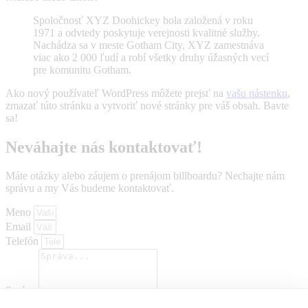
Spoločnosť XYZ Doohickey bola založená v roku
1971 a odvtedy poskytuje verejnosti kvalitné služby.
Nachádza sa v meste Gotham City, XYZ zamestnáva
viac ako 2 000 ľudí a robí všetky druhy úžasných vecí
pre komunitu Gotham.
Ako nový používateľ WordPress môžete prejsť na
vašu nástenku
,
zmazať túto stránku a vytvoriť nové stránky pre váš obsah. Bavte
sa!
Neváhajte nás kontaktovať!
Máte otázky alebo záujem o prenájom billboardu? Nechajte nám
správu a my Vás budeme kontaktovať.
Meno
Email
Telefón
Správa
Odoslať