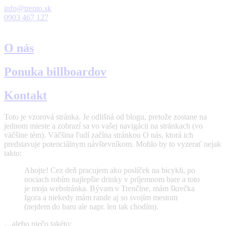
info@trento.sk
0903 467 127
O nás
Ponuka billboardov
Kontakt
Toto je vzorová stránka. Je odlišná od blogu, pretože zostane na
jednom mieste a zobrazí sa vo vašej navigácii na stránkach (vo
väčšine tém). Väčšina ľudí začína stránkou O nás, ktorá ich
predstavuje potenciálnym návštevníkom. Mohlo by to vyzerať nejak
takto:
Ahojte! Cez deň pracujem ako poslíček na bicykli, po
nociach robím najlepšie drinky v príjemnom bare a toto
je moja webstránka. Bývam v Trenčíne, mám škrečka
Igora a niekedy mám rande aj so svojím mestom
(nejdem do baru ale napr. len tak chodím).
…alebo niečo takéto: